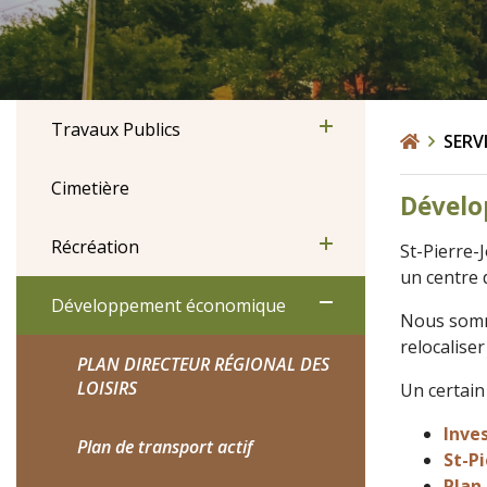
Travaux Publics
SERV
Cimetière
Dévelo
Récréation
St-Pierre-J
un centre 
Développement économique
Nous somme
relocaliser
PLAN DIRECTEUR RÉGIONAL DES
LOISIRS
Un certain
Inves
Plan de transport actif
St-P
Plan