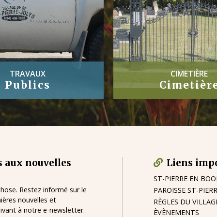
CIMETIÈRE
ARRÊTÉS
Cimetière
Arrêtés
 aux nouvelles
Liens imp
ST-PIERRE EN BO
ose. Restez informé sur le
PAROISSE ST-PIER
nières nouvelles et
RÈGLES DU VILLAG
vant à notre e-newsletter.
ÈVÈNEMENTS