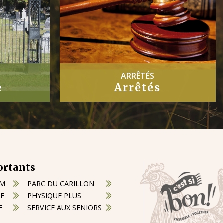
PROCÈS-VERBAUX
Procès-Verbaux
ortants
OM
PARC DU CARILLON
RE
PHYSIQUE PLUS
E
SERVICE AUX SENIORS