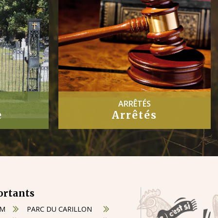
PROCÈS-VERBAUX
Procès-Verbaux
ortants
OM
PARC DU CARILLON