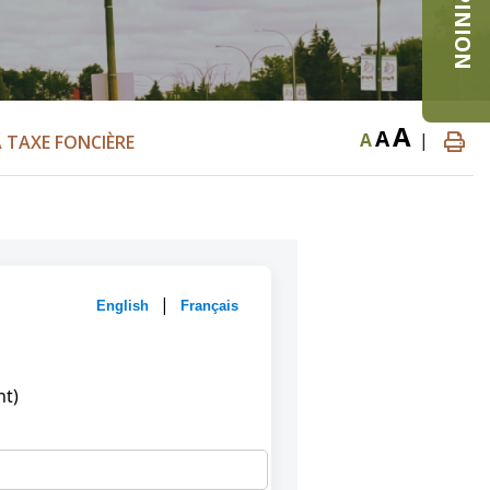
A
A
A
|
 TAXE FONCIÈRE