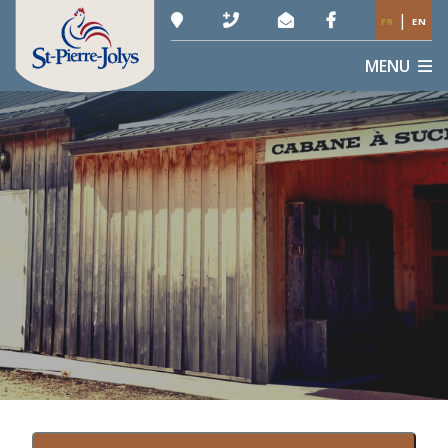
|
FR
EN
MENU