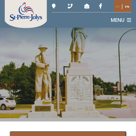
|
FR
EN
MENU